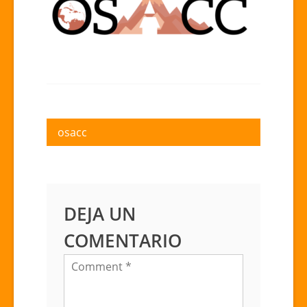
Navegación
osacc
de
entradas
DEJA UN
COMENTARIO