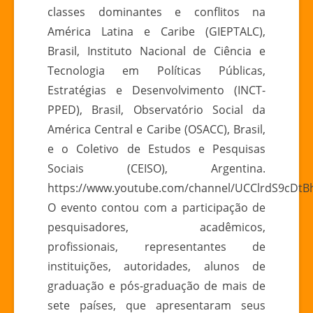
classes dominantes e conflitos na
Conferência
Internacional
América Latina e Caribe (GIEPTALC),
sobre
Brasil, Instituto Nacional de Ciência e
“Relações
Tecnologia em Políticas Públicas,
América
Estratégias e Desenvolvimento (INCT-
Latina
PPED), Brasil, Observatório Social da
–
América Central e Caribe (OSACC), Brasil,
Ásia”
e o Coletivo de Estudos e Pesquisas
Sociais (CEISO), Argentina.
https://www.youtube.com/channel/UCClrdS9cDtB
O evento contou com a participação de
pesquisadores, acadêmicos,
profissionais, representantes de
instituições, autoridades, alunos de
graduação e pós-graduação de mais de
sete países, que apresentaram seus