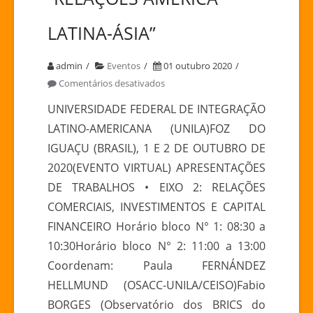
LATINA-ÁSIA”
admin
Eventos
01 outubro 2020
em
Comentários desativados
2
UNIVERSIDADE FEDERAL DE INTEGRAÇÃO
DE
LATINO-AMERICANA (UNILA)FOZ DO
OUTUBRO
IGUAÇU (BRASIL), 1 E 2 DE OUTUBRO DE
|
2020(EVENTO VIRTUAL) APRESENTAÇÕES
I
DE TRABALHOS • EIXO 2: RELAÇÕES
CONFERÊNCIA
INTERNACIONAL
COMERCIAIS, INVESTIMENTOS E CAPITAL
“RELAÇÕES
FINANCEIRO Horário bloco N° 1: 08:30 a
AMÉRICA
10:30Horário bloco N° 2: 11:00 a 13:00
LATINA-
Coordenam: Paula FERNÁNDEZ
ÁSIA”
HELLMUND (OSACC-UNILA/CEISO)Fabio
BORGES (Observatório dos BRICS do