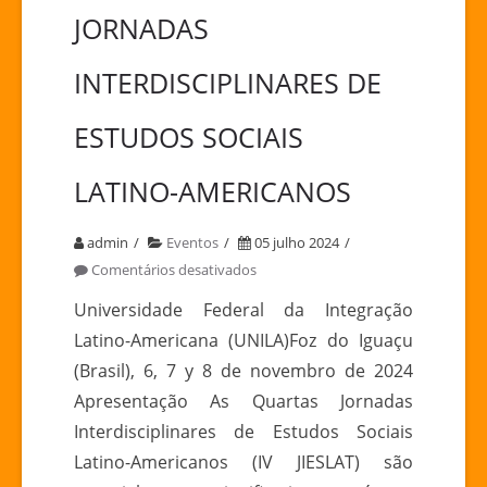
JORNADAS
INTERDISCIPLINARES DE
ESTUDOS SOCIAIS
LATINO-AMERICANOS
admin
Eventos
05 julho 2024
em
Comentários desativados
JORNADAS
Universidade Federal da Integração
INTERDISCIPLINARES
Latino-Americana (UNILA)Foz do Iguaçu
DE
(Brasil), 6, 7 y 8 de novembro de 2024
ESTUDOS
Apresentação As Quartas Jornadas
SOCIAIS
Interdisciplinares de Estudos Sociais
LATINO-
AMERICANOS
Latino-Americanos (IV JIESLAT) são