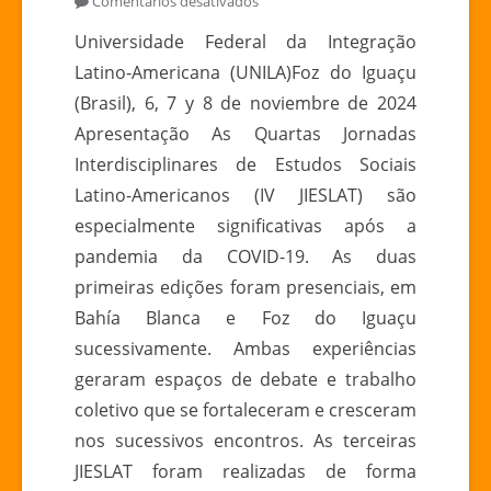
Comentários desativados
IV
Universidade Federal da Integração
JORNADAS
Latino-Americana (UNILA)Foz do Iguaçu
INTERDISCIPLINARES
(Brasil), 6, 7 y 8 de noviembre de 2024
DE
Apresentação As Quartas Jornadas
ESTUDOS
Interdisciplinares de Estudos Sociais
SOCIAIS
LATINO-
Latino-Americanos (IV JIESLAT) são
AMERICANOS
especialmente significativas após a
pandemia da COVID-19. As duas
primeiras edições foram presenciais, em
Bahía Blanca e Foz do Iguaçu
sucessivamente. Ambas experiências
geraram espaços de debate e trabalho
coletivo que se fortaleceram e cresceram
nos sucessivos encontros. As terceiras
JIESLAT foram realizadas de forma