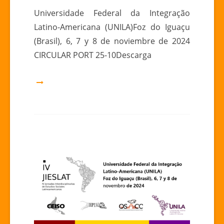
CIRCULAR
Universidade Federal da Integração
–
Latino-Americana (UNILA)Foz do Iguaçu
IV
(Brasil), 6, 7 y 8 de noviembre de 2024
JORNADAS
CIRCULAR PORT 25-10Descarga
INTERDISCIPLINARES
DE
ESTUDOS
SOCIAiS
LATINO-
AMERICANOS