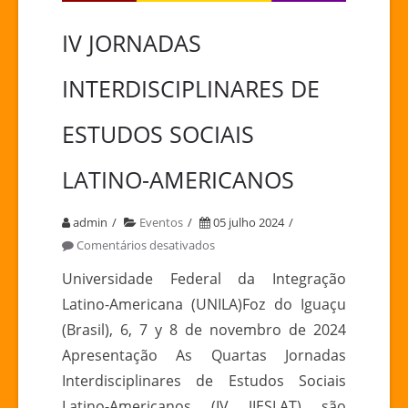
IV JORNADAS
INTERDISCIPLINARES DE
ESTUDOS SOCIAIS
LATINO-AMERICANOS
admin
Eventos
05 julho 2024
em
Comentários desativados
IV
Universidade Federal da Integração
JORNADAS
Latino-Americana (UNILA)Foz do Iguaçu
INTERDISCIPLINARES
(Brasil), 6, 7 y 8 de novembro de 2024
DE
Apresentação As Quartas Jornadas
ESTUDOS
Interdisciplinares de Estudos Sociais
SOCIAIS
LATINO-
Latino-Americanos (IV JIESLAT) são