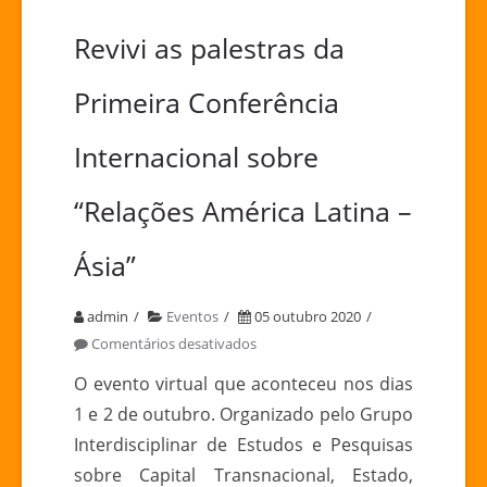
Revivi as palestras da
Primeira Conferência
Internacional sobre
“Relações América Latina –
Ásia”
admin
Eventos
05 outubro 2020
em
Comentários desativados
Revivi
O evento virtual que aconteceu nos dias
as
1 e 2 de outubro. Organizado pelo Grupo
palestras
Interdisciplinar de Estudos e Pesquisas
da
sobre Capital Transnacional, Estado,
Primeira