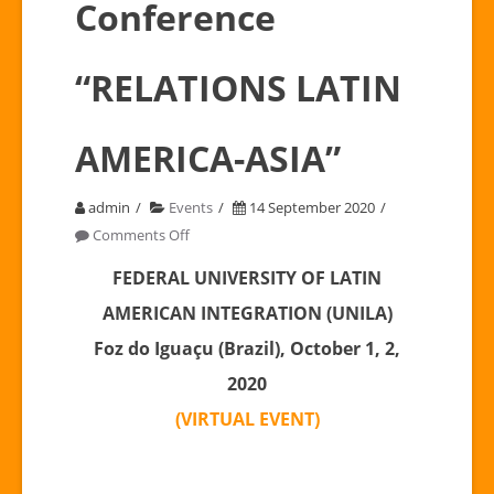
Conference
“RELATIONS LATIN
AMERICA-ASIA”
admin
Events
14 September 2020
on
Comments Off
ANNOUNCEMENT
FEDERAL UNIVERSITY OF LATIN
N
AMERICAN INTEGRATION (UNILA)
°
3
Foz do Iguaçu (Brazil), October 1, 2,
|
2020
I
(VIRTUAL EVENT)
International
Conference
“RELATIONS