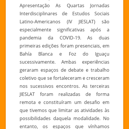
Apresentação As Quartas Jornadas
ESTUDOS
Interdisciplinares de Estudos Sociais
SOCIAIS
LATINO-
Latino-Americanos (IV JIESLAT) são
AMERICANOS
especialmente significativas após a
pandemia da COVID-19. As duas
primeiras edições foram presenciais, em
Bahía Blanca e Foz do Iguaçu
sucessivamente. Ambas experiências
geraram espaços de debate e trabalho
coletivo que se fortaleceram e cresceram
nos sucessivos encontros. As terceiras
JIESLAT foram realizadas de forma
remota e constituíram um desafio em
que tivemos que limitar as atividades às
possibilidades daquela modalidade. No
entanto, os espaços que vínhamos