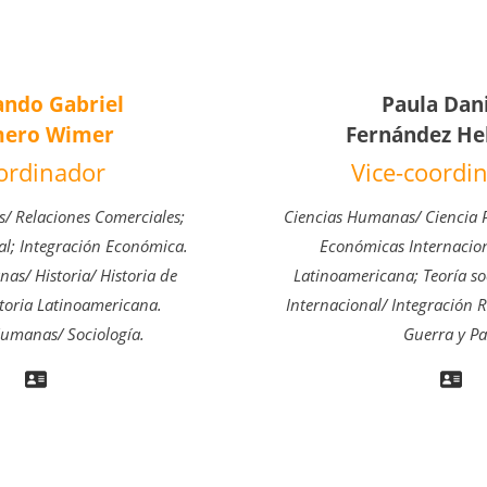
ando Gabriel
Paula Dan
ero Wimer
Fernández He
ordinador
Vice-coordi
s/ Relaciones Comerciales;
Ciencias Humanas/ Ciencia P
al; Integración Económica.
Económicas Internacion
as/ Historia/ Historia de
Latinoamericana; Teoría soc
toria Latinoamericana.
Internacional/ Integración R
Humanas/ Sociología.
Guerra y Pa