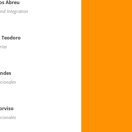
tos Abreu
and Integration
a Teodoro
rias
endes
acionales
orviso
acionales