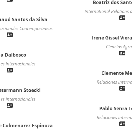
Beatriz dos San
International Relations 
naud Santos da Silva
rnacionales Contemporáneas
Irene Gissel Vier
Ciencias Agra
lia Dalbosco
es Internacionales
Clemente M
Relaciones Intern
etermann Stoeckl
es Internacionales
Pablo Senra T
Relaciones Intern
e Colmenarez Espinoza