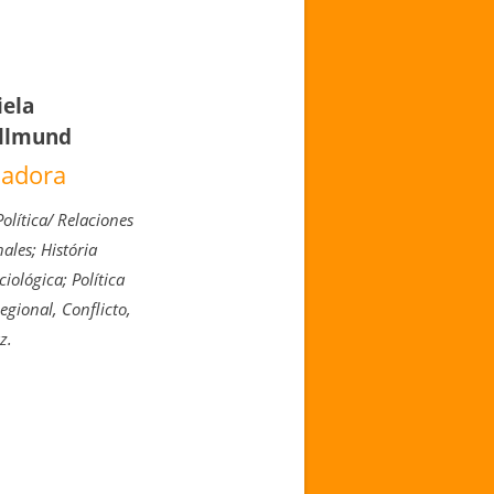
iela
llmund
nadora
olítica/ Relaciones
ales; História
iológica; Política
egional, Conflicto,
z.