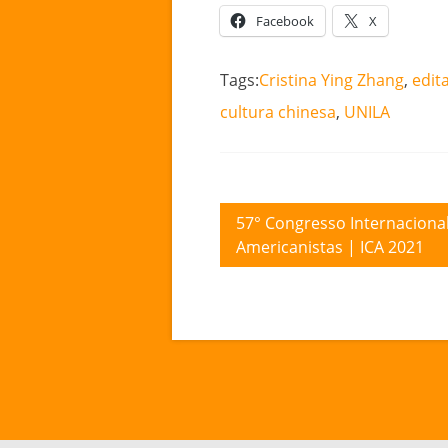
Facebook
X
Tags:
Cristina Ying Zhang
,
edita
cultura chinesa
,
UNILA
Navegação
57° Congresso Internaciona
Americanistas | ICA 2021
de
Post