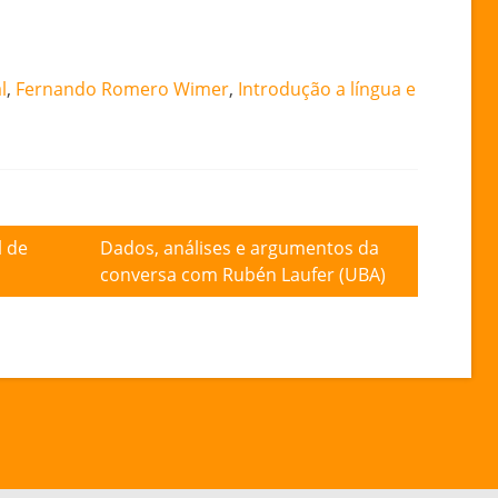
l
,
Fernando Romero Wimer
,
Introdução a língua e
l de
Dados, análises e argumentos da
conversa com Rubén Laufer (UBA)