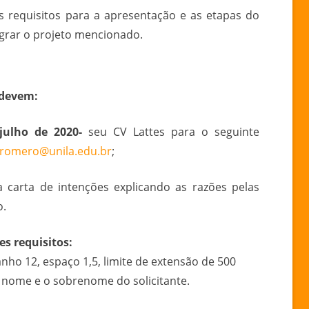
DE
s requisitos para a apresentação e as etapas do
EXTENSÃO
egrar o projeto mencionado.
–
2020
 devem:
julho de 2020-
seu CV Lattes para o seguinte
.romero@unila.edu.br
;
arta de intenções explicando as razões pelas
o.
es requisitos:
o 12, espaço 1,5, limite de extensão de 500
o nome e o sobrenome do solicitante.