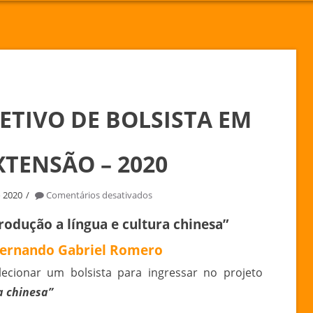
ETIVO DE BOLSISTA EM
XTENSÃO – 2020
em
o 2020
Comentários desativados
PROCESSO
trodução a língua e cultura chinesa”
SELETIVO
DE
 Fernando Gabriel Romero
BOLSISTA
elecionar um bolsista para ingressar no projeto
EM
a chinesa”
PROJETO