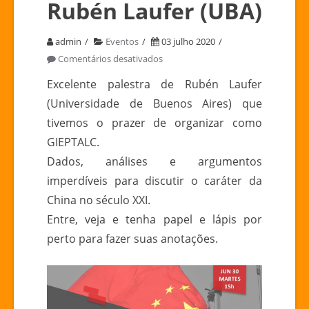
Rubén Laufer (UBA)
admin
Eventos
03 julho 2020
em
Comentários desativados
Dados,
Excelente palestra de Rubén Laufer
análises
(Universidade de Buenos Aires) que
e
tivemos o prazer de organizar como
argumentos
GIEPTALC.
da
Dados, análises e argumentos
conversa
com
imperdíveis para discutir o caráter da
Rubén
China no século XXI.
Laufer
Entre, veja e tenha papel e lápis por
(UBA)
perto para fazer suas anotações.