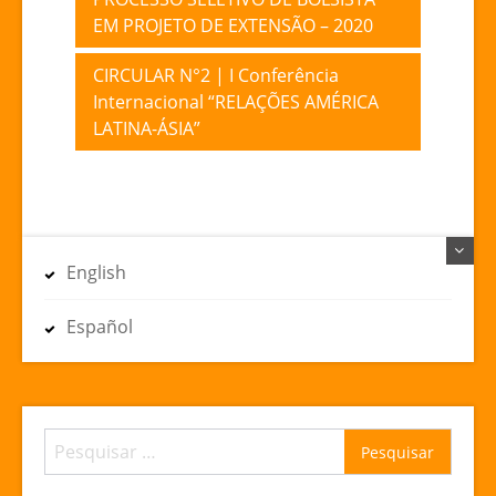
EM PROJETO DE EXTENSÃO – 2020
de
Post
CIRCULAR N°2 | I Conferência
Internacional “RELAÇÕES AMÉRICA
LATINA-ÁSIA”
English
Español
Pesquisar
por: