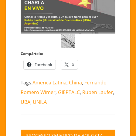
Compártelo:
Facebook
X
Tags:
America Latina
,
China
,
Fernando
Romero Wimer
,
GIEPTALC
,
Ruben Laufer
,
UBA
,
UNILA
Navegação
PROCESSO SELETIVO DE BOLSISTA