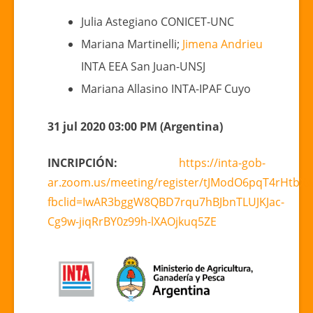
PRODUCCIÓN
Y
Julia Astegiano CONICET-UNC
CONSUMO
Mariana Martinelli;
Jimena Andrieu
DE
INTA EEA San Juan-UNSJ
MIELES:
Mariana Allasino INTA-IPAF Cuyo
LA
AGROECOLOGÍA
COMO
31 jul 2020 03:00 PM (Argentina)
HORIZONTE
INCRIPCIÓN:
https://inta-gob-
ar.zoom.us/meeting/register/tJModO6pqT4rHtb
fbclid=IwAR3bggW8QBD7rqu7hBJbnTLUJKJac-
Cg9w-jiqRrBY0z99h-lXAOjkuq5ZE