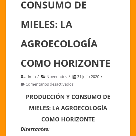
CONSUMO DE
MIELES: LA
AGROECOLOGÍA
COMO HORIZONTE
admin
Novedades
31 julio 2020
en
Comentarios desactivados
31
PRODUCCIÓN Y CONSUMO DE
jul
15hs
MIELES: LA AGROECOLOGÍA
(ARG)
COMO HORIZONTE
|
Disertantes
:
Reunión: