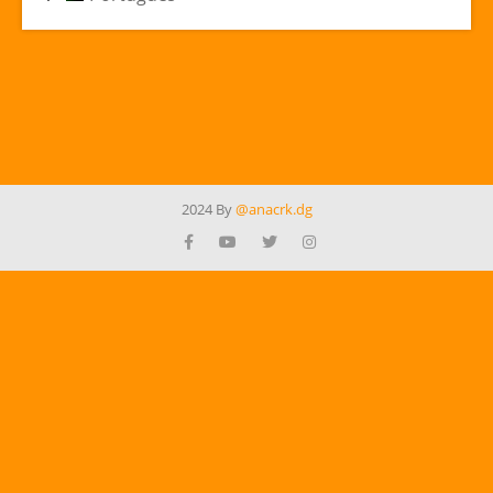
2024 By
@anacrk.dg