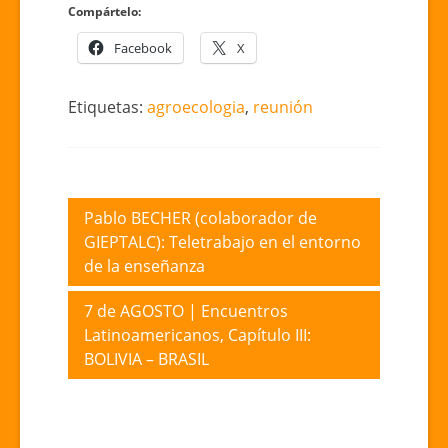
Compártelo:
Facebook
X
Etiquetas:
agroecologia
,
reunión
Navegación
Pablo BECHER (colaborador de
GIEPTALC): Teletrabajo en el entorno
de
de la enseñanza
entradas
7 de AGOSTO | Encuentros
Latinoamericanos, Capítulo III:
BOLIVIA – BRASIL