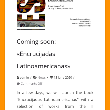
Coming soon:
«Encrucijadas
Latinoamericanas»
admin
News
13 June 2020
on
Comments Off
Coming
In a few days, we will launch the book
soon:
"Encrucijadas Latinoamericanas" with a
«Encrucijadas
selection of works from the II
Latinoamericanas»