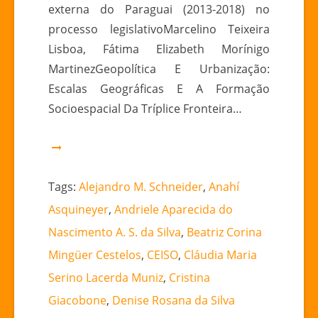
externa do Paraguai (2013-2018) no
processo legislativoMarcelino Teixeira
Lisboa, Fátima Elizabeth Morínigo
MartinezGeopolítica E Urbanização:
Escalas Geográficas E A Formação
Socioespacial Da Tríplice Fronteira…
Tags:
Alejandro M. Schneider
,
Anahí
Asquineyer
,
Andriele Aparecida do
Nascimento A. S. da Silva
,
Beatriz Corina
Mingüer Cestelos
,
CEISO
,
Cláudia Maria
Serino Lacerda Muniz
,
Cristina
Giacobone
,
Denise Rosana da Silva