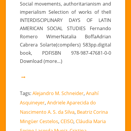
Social movements, authoritarianism and
AMERICAN
imperialism Selection of works of theII
CROSSROADS
INTERDISCIPLINARY DAYS OF LATIN
AMERICAN SOCIAL STUDIES Fernando
Romero WimerNatalia BoffaAdrian
Cabrera Solarte(compilers) 583pp.digital
book, PDFISBN 978-987-47681-0-0
Download (more…)
Tags:
Alejandro M. Schneider
,
Anahí
Asquineyer
,
Andriele Aparecida do
Nascimento A. S. da Silva
,
Beatriz Corina
Mingüer Cestelos
,
CEISO
,
Cláudia Maria
Serino Lacerda Muniz
,
Cristina