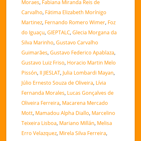
Moraes
,
Fabiana Miranda Reis de
Carvalho
,
Fátima Elizabeth Morínigo
Martinez
,
Fernando Romero Wimer
,
Foz
do Iguaçu
,
GIEPTALC
,
Glecia Morgana da
Silva Marinho
,
Gustavo Carvalho
Guimarães
,
Gustavo Federico Apablaza
,
Gustavo Luiz Friso
,
Horacio Martin Melo
Pissón
,
II JIESLAT
,
Julia Lombardi Mayan
,
Júlio Ernesto Souza de Oliveira
,
Lívia
Fernanda Morales
,
Lucas Gonçalves de
Oliveira Ferreira
,
Macarena Mercado
Mott
,
Mamadou Alpha Diallo
,
Marcelino
Teixeira Lisboa
,
Mariano Millán
,
Melisa
Erro Velazquez
,
Mirela Silva Ferreira
,