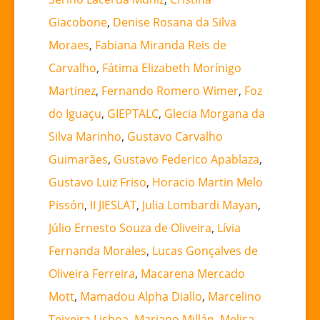
Giacobone
,
Denise Rosana da Silva
Moraes
,
Fabiana Miranda Reis de
Carvalho
,
Fátima Elizabeth Morínigo
Martinez
,
Fernando Romero Wimer
,
Foz
do Iguaçu
,
GIEPTALC
,
Glecia Morgana da
Silva Marinho
,
Gustavo Carvalho
Guimarães
,
Gustavo Federico Apablaza
,
Gustavo Luiz Friso
,
Horacio Martin Melo
Pissón
,
II JIESLAT
,
Julia Lombardi Mayan
,
Júlio Ernesto Souza de Oliveira
,
Lívia
Fernanda Morales
,
Lucas Gonçalves de
Oliveira Ferreira
,
Macarena Mercado
Mott
,
Mamadou Alpha Diallo
,
Marcelino
Teixeira Lisboa
,
Mariano Millán
,
Melisa