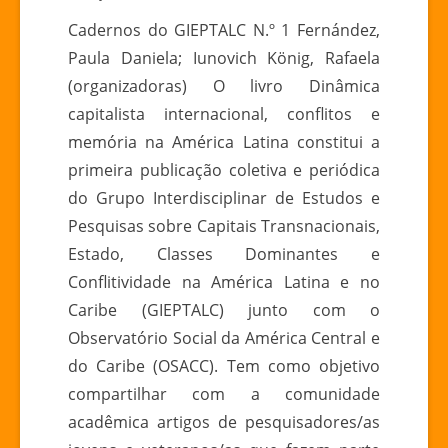
DINÂMICA
Cadernos do GIEPTALC N.º 1 Fernández,
CAPITALISTA
Paula Daniela; Iunovich König, Rafaela
INTERNACIONAL
(organizadoras) O livro Dinâmica
CONFLITOS
capitalista internacional, conflitos e
E
memória na América Latina constitui a
MEMÓRIA
NA
primeira publicação coletiva e periódica
AMÉRICA
do Grupo Interdisciplinar de Estudos e
LATINA
Pesquisas sobre Capitais Transnacionais,
Estado, Classes Dominantes e
Conflitividade na América Latina e no
Caribe (GIEPTALC) junto com o
Observatório Social da América Central e
do Caribe (OSACC). Tem como objetivo
compartilhar com a comunidade
acadêmica artigos de pesquisadores/as