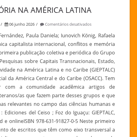
RIA NA AMÉRICA LATINA
em
06 junho 2026
Comentários desativados
DINÂMICA
ernández, Paula Daniela; Iunovich König, Rafaela
CAPITALISTA
ica capitalista internacional, conflitos e memória
INTERNACIONAL,
 primeira publicação coletiva e periódica do Grupo
CONFLITOS
 Pesquisas sobre Capitais Transnacionais, Estado,
E
ividade na América Latina e no Caribe (GIEPTALC)
MEMÓRIA
NA
ial da América Central e do Caribe (OSACC). Tem
AMÉRICA
ar com a comunidade acadêmica artigos de
LATINA
eteranos/as que fazem parte desses grupos e que
mas relevantes no campo das ciências humanas e
a : Ediciones del Ceiso ; Foz do Iguaçu: GIEPTALC,
ad e onlineISBN 978-631-91827-0-5 Neste primeiro
unto de escritos que têm como eixo transversal a