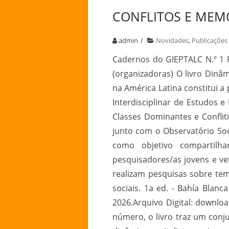
CONFLITOS E MEMÓ
admin
Novidades
,
Publicações
Cadernos do GIEPTALC N.º 1 F
(organizadoras) O livro Dinâm
na América Latina constitui a
Interdisciplinar de Estudos e
Classes Dominantes e Conflit
junto com o Observatório Soc
como objetivo compartilh
pesquisadores/as jovens e v
realizam pesquisas sobre te
sociais. 1a ed. - Bahía Blanc
2026.Arquivo Digital: downlo
número, o livro traz um conj