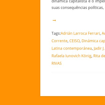
dinâmica capitalista e o imp
suas consequências políticas,
Tags:
Adrián Larroca Ferrari
,
A
Corrente
,
CEISO
,
Dinámica capi
Latina contemporánea
,
Jadir J
Rafaela Iunovich König
,
Rita d
RIVAS