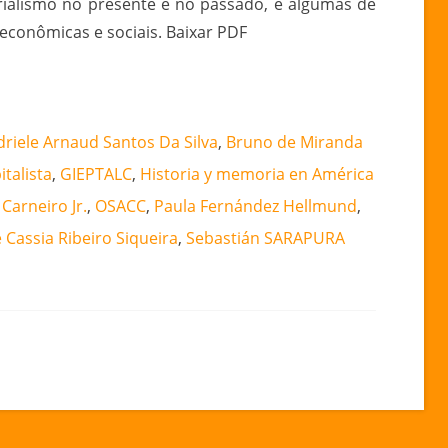
erialismo no presente e no passado, e algumas de
 econômicas e sociais. Baixar PDF
driele Arnaud Santos Da Silva
,
Bruno de Miranda
talista
,
GIEPTALC
,
Historia y memoria en América
. Carneiro Jr.
,
OSACC
,
Paula Fernández Hellmund
,
e Cassia Ribeiro Siqueira
,
Sebastián SARAPURA