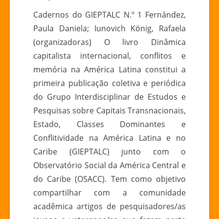
DINÂMICA
Cadernos do GIEPTALC N.º 1 Fernández,
CAPITALISTA
Paula Daniela; Iunovich König, Rafaela
INTERNACIONAL
(organizadoras) O livro Dinâmica
CONFLITOS
capitalista internacional, conflitos e
E
memória na América Latina constitui a
MEMÓRIA
NA
primeira publicação coletiva e periódica
AMÉRICA
do Grupo Interdisciplinar de Estudos e
LATINA
Pesquisas sobre Capitais Transnacionais,
Estado, Classes Dominantes e
Conflitividade na América Latina e no
Caribe (GIEPTALC) junto com o
Observatório Social da América Central e
do Caribe (OSACC). Tem como objetivo
compartilhar com a comunidade
acadêmica artigos de pesquisadores/as