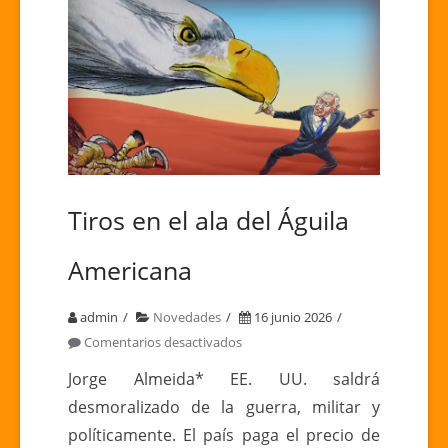
Tiros en el ala del Águila
Americana
admin
Novedades
16 junio 2026
en
Comentarios desactivados
Tiros
Jorge Almeida* EE. UU. saldrá
en
desmoralizado de la guerra, militar y
el
políticamente. El país paga el precio de
ala