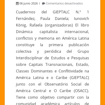
en
06 junio 2026
Comentarios desactivados
DINÁMICA
Cuadernos del GIEPTALC N.° 1
CAPITALISTA
Fernández, Paula Daniela; Iunovich
INTERNACIONA
König, Rafaela (organizadoras) El libro
CONFLICTOS
Dinámica capitalista internacional,
Y
conflictos y memoria en América Latina
MEMORIA
EN
constituye la primera publicación
AMÉRICA
colectiva y periódica del Grupo
LATINA
Interdisciplinar de Estudos e Pesquisas
sobre Capitais Transnacionais, Estado,
Classes Dominantes e Conflitividade na
América Latina e o Caribe (GIEPTALC)
junto con el Observatório Social de
América Central e O Caribe (OSACC).
Tiene como objetivo compartir con la
comunidad académica artículos de