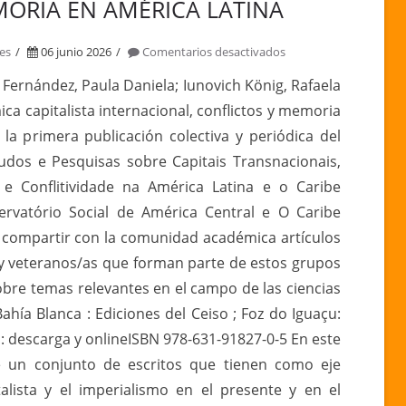
ORIA EN AMÉRICA LATINA
en
es
06 junio 2026
Comentarios desactivados
DINÁMICA
Fernández, Paula Daniela; Iunovich König, Rafaela
CAPITALISTA
ica capitalista internacional, conflictos y memoria
INTERNACIONAL,
la primera publicación colectiva y periódica del
CONFLICTOS
tudos e Pesquisas sobre Capitais Transnacionais,
Y
e Conflitividade na América Latina e o Caribe
MEMORIA
EN
ervatório Social de América Central e O Caribe
AMÉRICA
 compartir con la comunidad académica artículos
LATINA
 y veteranos/as que forman parte de estos grupos
sobre temas relevantes en el campo de las ciencias
ahía Blanca : Ediciones del Ceiso ; Foz do Iguaçu:
l: descarga y onlineISBN 978-631-91827-0-5 En este
e un conjunto de escritos que tienen como eje
talista y el imperialismo en el presente y en el