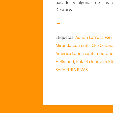
pasado, y algunas de sus co
Descargar
Etiquetas:
Adrián Larroca Ferr
Miranda Corrente
,
CEISO
,
Diná
América Latina contemporán
Hellmund
,
Rafaela Iunovich K
SARAPURA RIVAS