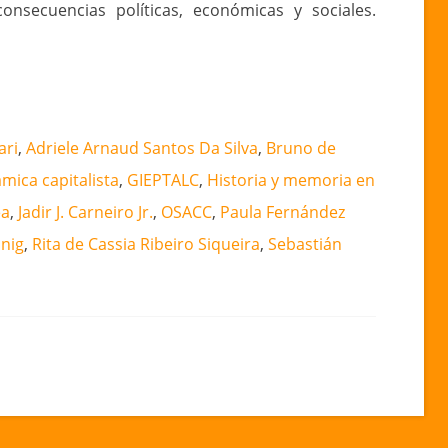
nsecuencias políticas, económicas y sociales.
ari
,
Adriele Arnaud Santos Da Silva
,
Bruno de
mica capitalista
,
GIEPTALC
,
Historia y memoria en
ea
,
Jadir J. Carneiro Jr.
,
OSACC
,
Paula Fernández
önig
,
Rita de Cassia Ribeiro Siqueira
,
Sebastián