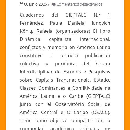
en
06 junio 2026
Comentarios desactivados
DINÁMICA
Cuadernos del GIEPTALC N.° 1
CAPITALISTA
Fernández, Paula Daniela; Iunovich
INTERNACIONA
König, Rafaela (organizadoras) El libro
CONFLICTOS
Dinámica capitalista internacional,
Y
conflictos y memoria en América Latina
MEMORIA
EN
constituye la primera publicación
AMÉRICA
colectiva y periódica del Grupo
LATINA
Interdisciplinar de Estudos e Pesquisas
sobre Capitais Transnacionais, Estado,
Classes Dominantes e Conflitividade na
América Latina e o Caribe (GIEPTALC)
junto con el Observatório Social de
América Central e O Caribe (OSACC).
Tiene como objetivo compartir con la
comunidad académica artículos de