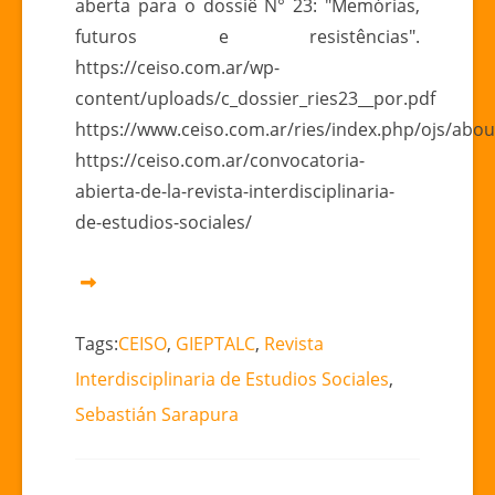
da
aberta para o dossiê N° 23: "Memórias,
Revista
futuros e resistências".
Interdisciplinar
https://ceiso.com.ar/wp-
de
content/uploads/c_dossier_ries23__por.pdf
Estudos
https://www.ceiso.com.ar/ries/index.php/ojs/abo
Sociais
https://ceiso.com.ar/convocatoria-
abierta-de-la-revista-interdisciplinaria-
de-estudios-sociales/
Tags:
CEISO
,
GIEPTALC
,
Revista
Interdisciplinaria de Estudios Sociales
,
Sebastián Sarapura