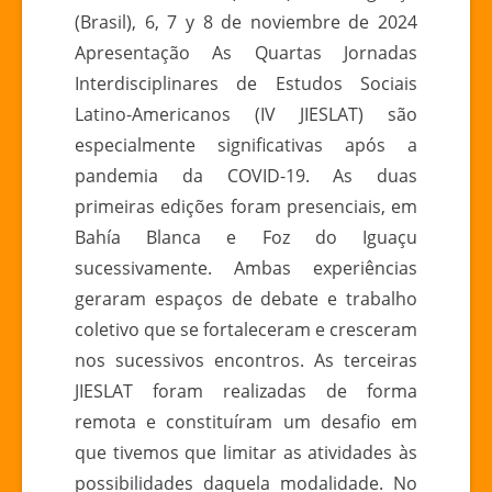
INTERDISCIPLINARES
(Brasil), 6, 7 y 8 de noviembre de 2024
DE
Apresentação As Quartas Jornadas
ESTUDOS
Interdisciplinares de Estudos Sociais
SOCIAIS
LATINO-
Latino-Americanos (IV JIESLAT) são
AMERICANOS
especialmente significativas após a
pandemia da COVID-19. As duas
primeiras edições foram presenciais, em
Bahía Blanca e Foz do Iguaçu
sucessivamente. Ambas experiências
geraram espaços de debate e trabalho
coletivo que se fortaleceram e cresceram
nos sucessivos encontros. As terceiras
JIESLAT foram realizadas de forma
remota e constituíram um desafio em
que tivemos que limitar as atividades às
possibilidades daquela modalidade. No