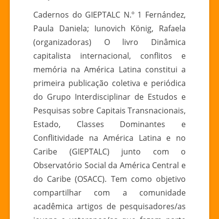
DINÂMICA
Cadernos do GIEPTALC N.º 1 Fernández,
CAPITALISTA
Paula Daniela; Iunovich König, Rafaela
INTERNACIONAL
(organizadoras) O livro Dinâmica
CONFLITOS
capitalista internacional, conflitos e
E
memória na América Latina constitui a
MEMÓRIA
NA
primeira publicação coletiva e periódica
AMÉRICA
do Grupo Interdisciplinar de Estudos e
LATINA
Pesquisas sobre Capitais Transnacionais,
Estado, Classes Dominantes e
Conflitividade na América Latina e no
Caribe (GIEPTALC) junto com o
Observatório Social da América Central e
do Caribe (OSACC). Tem como objetivo
compartilhar com a comunidade
acadêmica artigos de pesquisadores/as