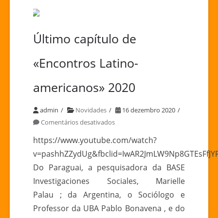
Último capítulo de
«Encontros Latino-
americanos» 2020
admin
Novidades
16 dezembro 2020
em
Comentários desativados
Último
https://www.youtube.com/watch?
capítulo
v=pashhZZydUg&fbclid=IwAR2JmLW9Np8GTEsFfJYR
de
Do Paraguai, a pesquisadora da BASE
«Encontros
Investigaciones Sociales, Marielle
Latino-
Palau ; da Argentina, o Sociólogo e
americanos»
2020
Professor da UBA Pablo Bonavena , e do