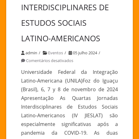
INTERDISCIPLINARES DE
ESTUDOS SOCIAIS
LATINO-AMERICANOS
admin
Eventos
05 julho 2024
em
Comentários desativados
IV
Universidade Federal da Integração
JORNADAS
Latino-Americana (UNILA)Foz do Iguaçu
INTERDISCIPLINARES
(Brasil), 6, 7 y 8 de novembro de 2024
DE
Apresentação As Quartas Jornadas
ESTUDOS
Interdisciplinares de Estudos Sociais
SOCIAIS
LATINO-
Latino-Americanos (IV JIESLAT) são
AMERICANOS
especialmente significativas após a
pandemia da COVID-19. As duas