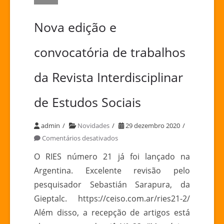
Nova edição e
convocatória de trabalhos
da Revista Interdisciplinar
de Estudos Sociais
admin
Novidades
29 dezembro 2020
em
Comentários desativados
Nova
O RIES número 21 já foi lançado na
edição
Argentina. Excelente revisão pelo
e
pesquisador Sebastián Sarapura, da
convocatória
Gieptalc. https://ceiso.com.ar/ries21-2/
de
Além disso, a recepção de artigos está
trabalhos