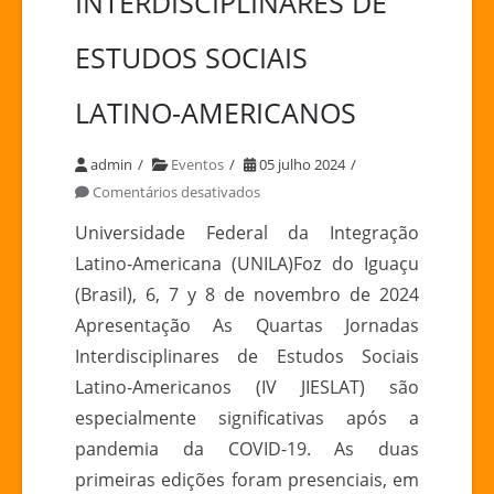
INTERDISCIPLINARES DE
ESTUDOS SOCIAIS
LATINO-AMERICANOS
admin
Eventos
05 julho 2024
em
Comentários desativados
JORNADAS
Universidade Federal da Integração
INTERDISCIPLINARES
Latino-Americana (UNILA)Foz do Iguaçu
DE
(Brasil), 6, 7 y 8 de novembro de 2024
ESTUDOS
Apresentação As Quartas Jornadas
SOCIAIS
Interdisciplinares de Estudos Sociais
LATINO-
AMERICANOS
Latino-Americanos (IV JIESLAT) são
especialmente significativas após a
pandemia da COVID-19. As duas
primeiras edições foram presenciais, em