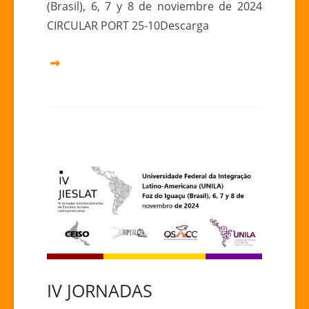
(Brasil), 6, 7 y 8 de noviembre de 2024
JORNADAS
CIRCULAR PORT 25-10Descarga
INTERDISCIPLINARES
DE
ESTUDOS
SOCIAiS
LATINO-
AMERICANOS
IV JORNADAS